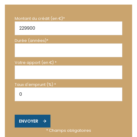
Montant du crédit (en €)*
Durée (années)*
Votre apport (en €) *
Taux d'emprunt (%) *
ENVOYER
* Champs obligatoires