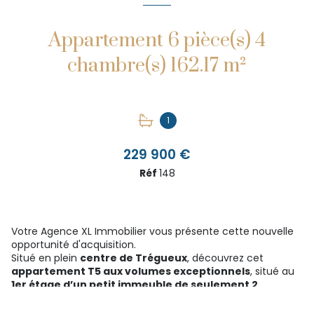
Appartement 6 pièce(s) 4
chambre(s) 162.17 m²
1
229 900 €
Réf
148
Votre Agence XL Immobilier vous présente cette nouvelle
opportunité d'acquisition.
Situé en plein
centre de Trégueux
, découvrez cet
appartement T5 aux volumes exceptionnels
, situé au
1er étage d’un petit immeuble de seulement 2
logements
, offrant calme et indépendance.
Avec
plus de 160 m² habitables
, ce bien rare propose :