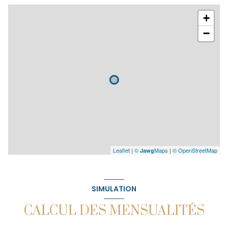
+
−
Leaflet
|
©
Maps
|
© OpenStreetMap
Jawg
SIMULATION
CALCUL DES MENSUALITÉS