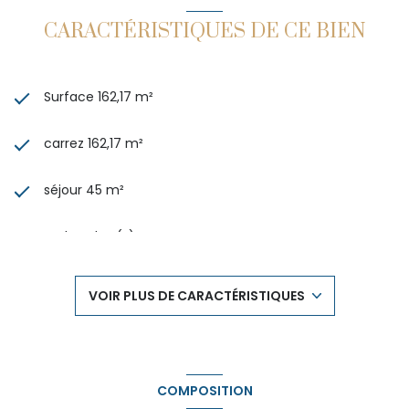
de Trégueux se tient à votre disposition pour tout
complément d'information.
CARACTÉRISTIQUES DE CE BIEN
Les informations sur les risques auxquels ce bien est
exposé sont disponibles sur le site
Géorisques
Surface 162,17 m²
carrez 162,17 m²
séjour 45 m²
4 chambre(s)
1 salle(s) de bain
VOIR PLUS DE CARACTÉRISTIQUES
construit en 1970
cuisine américaine (semi-équipée)
COMPOSITION