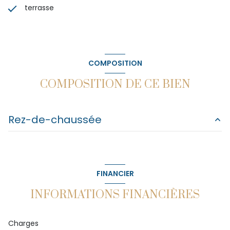
terrasse
COMPOSITION
COMPOSITION DE CE BIEN
Rez-de-chaussée
entrée
3.6 m²
pièce à vivre
22.47 m²
FINANCIER
chambre
10.2 m²
INFORMATIONS FINANCIÈRES
salle d'eau
4.58 m²
WC
1.2 m²
Charges