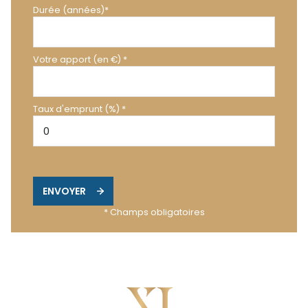
Durée (années)*
Votre apport (en €) *
Taux d'emprunt (%) *
ENVOYER
* Champs obligatoires