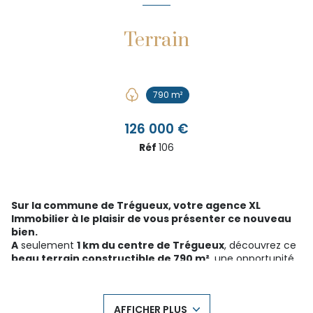
Terrain
790 m²
126 000 €
Réf
106
Sur la commune de Trégueux, votre agence XL
Immobilier à le plaisir de vous présenter ce nouveau
bien.
A
seulement
1 km du centre de Trégueux
, découvrez ce
beau terrain constructible de 790 m²
, une opportunité
extrêmement rare sur le secteur.
Situé dans un environnement
calme, légèrement arboré
et à l’abri des regards
, il permet de profiter d’un cadre
AFFICHER PLUS
résidentiel paisible tout en restant à proximité immédiate