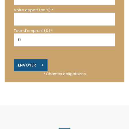
Votre apport (en €) *
Taux d'emprunt (%) *
ENVOYER
* Champs obligatoires