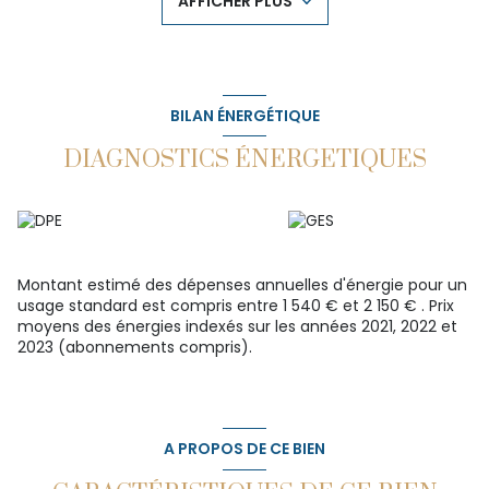
AFFICHER PLUS
20m², entièrement fermée avec placard, wc et possibilité
également d'y rajouter une douche. Une pièce de vie
chaleureuse avec sa cuisine aménagée et équipée (en
chêne) ouvert sur une terrasse de 7m² exposé plein Ouest,
parfait pour partager vos repas en plein air ou profiter d'un
moment de détente au soleil.
BILAN ÉNERGÉTIQUE
Une salle d'eau, un WC et une buanderie complète ce bien.
Points forts :
DIAGNOSTICS ÉNERGETIQUES
-
Appartement climatisé
- Emplacement de premier choix pour les amoureux de la
ville, proximité immédiate des commerces, écoles et
transports.
- Dernier étage avec ascenseur offrant calme et vue
dégagée.
Montant estimé des dépenses annuelles d'énergie pour un
- Chauffage par pompe à chaleur, peinture et sol refaits il
usage standard est compris entre 1 540 € et 2 150 € . Prix
y a 2 ans.
moyens des énergies indexés sur les années 2021, 2022 et
Ce duplex, idéal pour une famille ou un couple en quête
2023 (abonnements compris).
d'espace et de confort, ne manquera pas de vous séduire.
Taxe foncière 1500€
Charge annuelles 1800€ (eau froide comprise).
Possibilité de loué un parking sécurisé à 2 pas de
l'appartement.
A PROPOS DE CE BIEN
Les informations sur les risques auxquels ce bien est