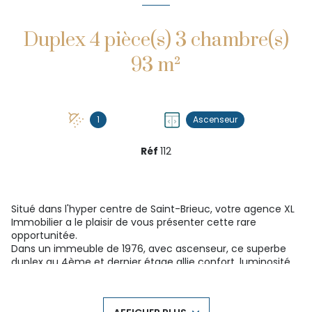
Duplex 4 pièce(s) 3 chambre(s)
93 m²
1
Ascenseur
Réf
112
Situé dans l'hyper centre de Saint-Brieuc, votre agence XL
Immobilier a le plaisir de vous présenter cette rare
opportunitée.
Dans un immeuble de 1976, avec ascenseur, ce superbe
duplex au 4ème et dernier étage allie confort, luminosité
et fonctionnalité.
Il mesure 93m² de surface habitable, vous disposez de 3
chambres dont une qui forme la mezzanine d'environ